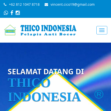
+62 812 1047 8718
vincent.cico19@gmail.com
Toggl
navig
SELAMAT DATANG DI
THICO
INDONESIA